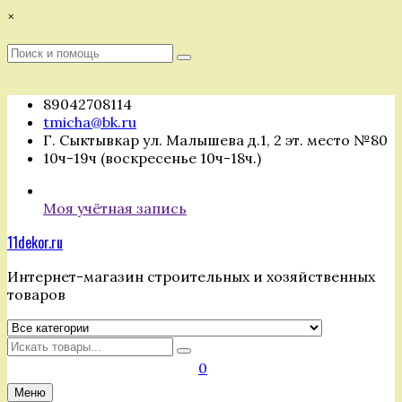
Перейти
×
к
содержимому
Поиск
Поиск
:
89042708114
tmicha@bk.ru
Г. Сыктывкар ул. Малышева д.1, 2 эт. место №80
10ч-19ч (воскресенье 10ч-18ч.)
Моя учётная запись
11dekor.ru
Интернет-магазин строительных и хозяйственных
товаров
Искать
0
Меню