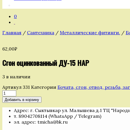
0
Главная
/
Сантехника
/
Металлические фитинги.
/
Б
62,00
₽
Сгон оцинкованный ДУ-15 НАР
3 в наличии
Артикул
331
Категории
Бочата, сгон, отвод, резьба, з
Количество
товара
Добавить в корзину
Сгон
оцинкованный
Адрес: г. Сыктывкар ул. Малышева д.1 ТЦ "Народ
ДУ-15
т. 89042708114 (WhatsApp / Telegram)
НАР
эл. адрес: tmicha@bk.ru