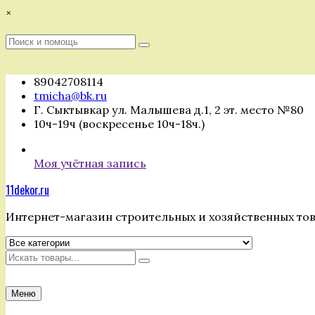
Перейти
×
к
содержимому
Поиск
Поиск
:
89042708114
tmicha@bk.ru
Г. Сыктывкар ул. Малышева д.1, 2 эт. место №80
10ч-19ч (воскресенье 10ч-18ч.)
Моя учётная запись
11dekor.ru
Интернет-магазин строительных и хозяйственных то
Искать
Меню