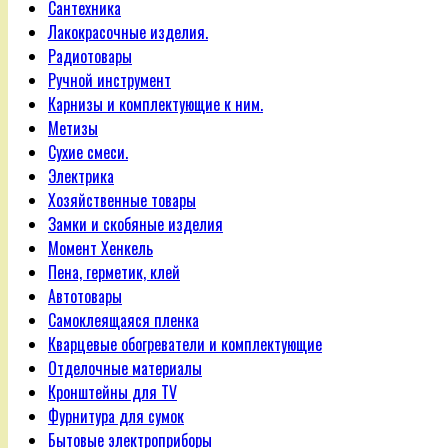
Сантехника
Лакокрасочные изделия.
Радиотовары
Ручной инструмент
Карнизы и комплектующие к ним.
Метизы
Сухие смеси.
Электрика
Хозяйственные товары
Замки и скобяные изделия
Момент Хенкель
Пена, герметик, клей
Автотовары
Самоклеящаяся пленка
Кварцевые обогреватели и комплектующие
Отделочные материалы
Кронштейны для TV
Фурнитура для сумок
Бытовые электроприборы