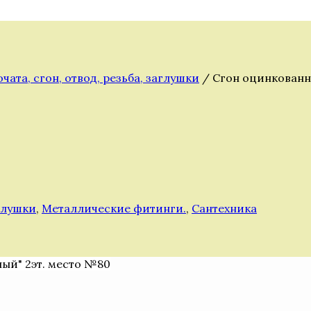
очата, сгон, отвод, резьба, заглушки
/ Сгон оцинкованн
аглушки
,
Металлические фитинги.
,
Сантехника
ный" 2эт. место №80