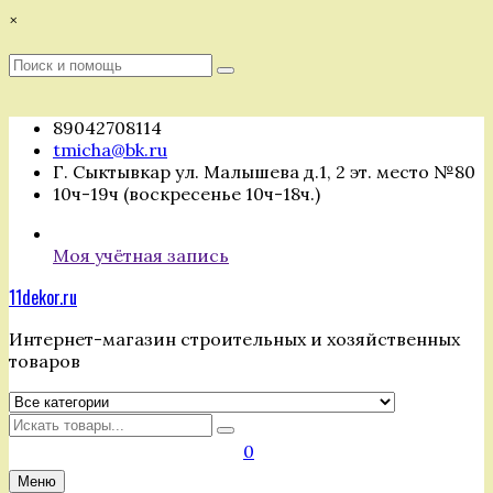
Перейти
×
к
содержимому
Поиск
Поиск
:
89042708114
tmicha@bk.ru
Г. Сыктывкар ул. Малышева д.1, 2 эт. место №80
10ч-19ч (воскресенье 10ч-18ч.)
Моя учётная запись
11dekor.ru
Интернет-магазин строительных и хозяйственных
товаров
Искать
0
Меню