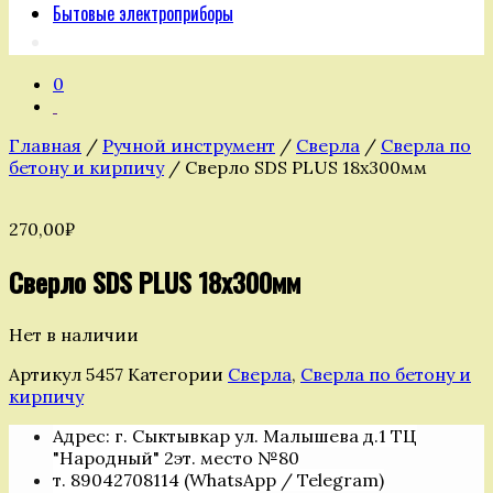
Бытовые электроприборы
0
Главная
/
Ручной инструмент
/
Сверла
/
Сверла по
бетону и кирпичу
/ Сверло SDS PLUS 18х300мм
270,00
₽
Сверло SDS PLUS 18х300мм
Нет в наличии
Артикул
5457
Категории
Сверла
,
Сверла по бетону и
кирпичу
Адрес: г. Сыктывкар ул. Малышева д.1 ТЦ
"Народный" 2эт. место №80
т. 89042708114 (WhatsApp / Telegram)