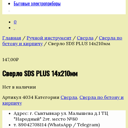
Бытовые электроприборы
0
Главная
/
Ручной инструмент
/
Сверла
/
Сверла по
бетону и кирпичу
/ Сверло SDS PLUS 14х210мм
147,00
₽
Сверло SDS PLUS 14х210мм
Нет в наличии
Артикул
4034
Категории
Сверла
,
Сверла по бетону и
кирпичу
Адрес: г. Сыктывкар ул. Малышева д.1 ТЦ
"Народный" 2эт. место №80
т. 89042708114 (WhatsApp / Telegram)