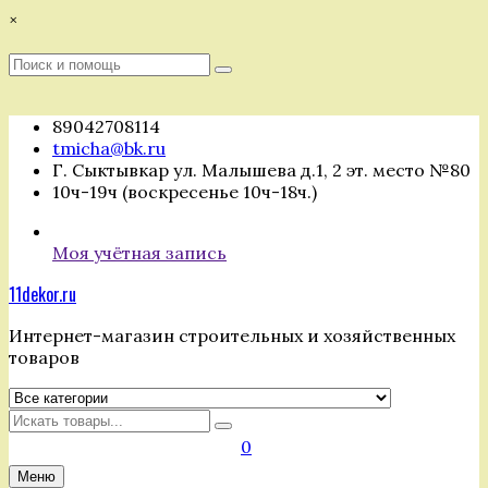
Перейти
×
к
содержимому
Поиск
Поиск
:
89042708114
tmicha@bk.ru
Г. Сыктывкар ул. Малышева д.1, 2 эт. место №80
10ч-19ч (воскресенье 10ч-18ч.)
Моя учётная запись
11dekor.ru
Интернет-магазин строительных и хозяйственных
товаров
Искать
0
Меню