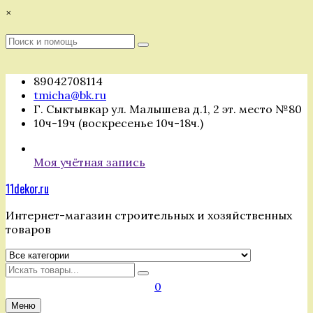
Перейти
×
к
содержимому
Поиск
Поиск
:
89042708114
tmicha@bk.ru
Г. Сыктывкар ул. Малышева д.1, 2 эт. место №80
10ч-19ч (воскресенье 10ч-18ч.)
Моя учётная запись
11dekor.ru
Интернет-магазин строительных и хозяйственных
товаров
Искать
0
Меню