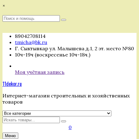
Перейти
×
к
содержимому
Поиск
Поиск
:
89042708114
tmicha@bk.ru
Г. Сыктывкар ул. Малышева д.1, 2 эт. место №80
10ч-19ч (воскресенье 10ч-18ч.)
Моя учётная запись
11dekor.ru
Интернет-магазин строительных и хозяйственных
товаров
Искать
0
Меню