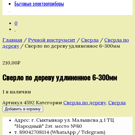
Бытовые электроприборы
0
Главная
/
Ручной инструмент
/
Сверла
/
Сверла по
дереву
/ Сверло по дереву удлиненное 6-300мм
210,00
₽
Сверло по дереву удлиненное 6-300мм
1 в наличии
Артикул
4592
Категории
Сверла по дереву
,
Сверла
Количество
Добавить в корзину
товара
Адрес: г. Сыктывкар ул. Малышева д.1 ТЦ
Сверло
"Народный" 2эт. место №80
по
т. 89042708114 (WhatsApp / Telegram)
дереву