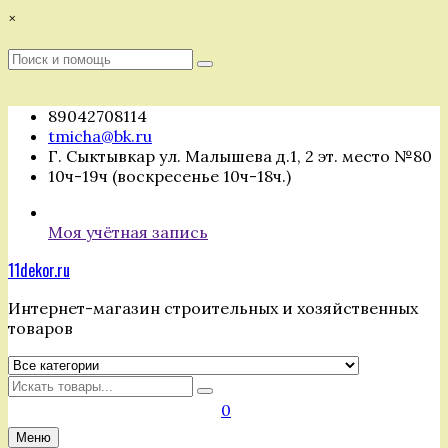
Перейти
×
к
содержимому
Поиск
Поиск
:
89042708114
tmicha@bk.ru
Г. Сыктывкар ул. Малышева д.1, 2 эт. место №80
10ч-19ч (воскресенье 10ч-18ч.)
Моя учётная запись
11dekor.ru
Интернет-магазин строительных и хозяйственных
товаров
Искать
0
Меню