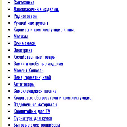
Сантехника
Лакокрасочные изделия.
Радиотовары
Ручной инструмент
Карнизы и комплектующие к ним.
Метизы
Сухие смеси.
Электрика
Хозяйственные товары
Замки и скобяные изделия
Момент Хенкель
Пена, герметик, клей
Автотовары
Самоклеящаяся пленка
Кварцевые обогреватели и комплектующие
Отделочные материалы
Кронштейны для TV
Фурнитура для сумок
Бытовые электроприборы