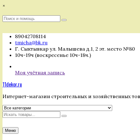
Перейти
×
к
содержимому
Поиск
Поиск
:
89042708114
tmicha@bk.ru
Г. Сыктывкар ул. Малышева д.1, 2 эт. место №80
10ч-19ч (воскресенье 10ч-18ч.)
Моя учётная запись
11dekor.ru
Интернет-магазин строительных и хозяйственных то
Искать
Меню