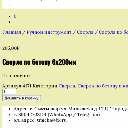
0
Главная
/
Ручной инструмент
/
Сверла
/
Сверла по б
205,00
₽
Сверло по бетону 6х200мм
2 в наличии
Артикул
4171
Категории
Сверла
,
Сверла по бетону и к
Количество
товара
Добавить в корзину
Сверло
по
Адрес: г. Сыктывкар ул. Малышева д.1 ТЦ "Народ
бетону
т. 89042708114 (WhatsApp / Telegram)
6х200мм
эл. адрес: tmicha@bk.ru