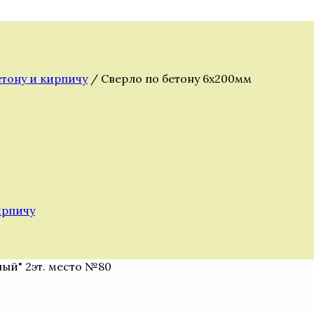
етону и кирпичу
/ Сверло по бетону 6х200мм
ирпичу
ный" 2эт. место №80