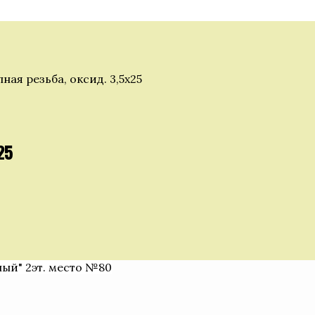
ная резьба, оксид. 3,5х25
25
ный" 2эт. место №80