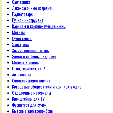
Сантехника
Лакокрасочные изделия.
Радиотовары
Ручной инструмент
Карнизы и комплектующие к ним.
Метизы
Сухие смеси.
Электрика
Хозяйственные товары
Замки и скобяные изделия
Момент Хенкель
Пена, герметик, клей
Автотовары
Самоклеящаяся пленка
Кварцевые обогреватели и комплектующие
Отделочные материалы
Кронштейны для TV
Фурнитура для сумок
Бытовые электроприборы