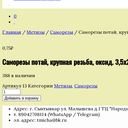
0
Главная
/
Метизы
/
Саморезы
/ Саморезы потай, круп
0,75
₽
Саморезы потай, крупная резьба, оксид. 3,5х
388 в наличии
Артикул
13
Категории
Метизы
,
Саморезы
Количество
товара
Добавить в корзину
Саморезы
потай,
Адрес: г. Сыктывкар ул. Малышева д.1 ТЦ "Народ
крупная
т. 89042708114 (WhatsApp / Telegram)
резьба,
эл. адрес: tmicha@bk.ru
оксид.