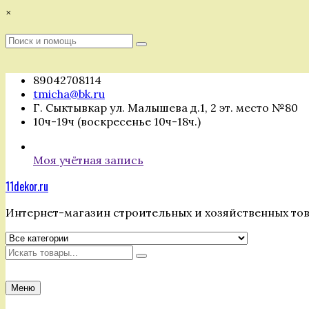
Перейти
×
к
содержимому
Поиск
Поиск
:
89042708114
tmicha@bk.ru
Г. Сыктывкар ул. Малышева д.1, 2 эт. место №80
10ч-19ч (воскресенье 10ч-18ч.)
Моя учётная запись
11dekor.ru
Интернет-магазин строительных и хозяйственных то
Искать
Меню