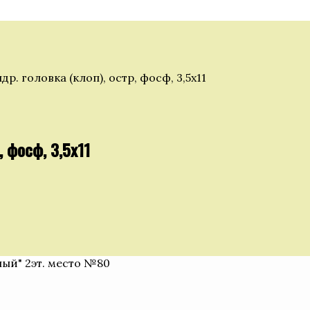
. головка (клоп), остр, фосф, 3,5х11
 фосф, 3,5х11
ный" 2эт. место №80