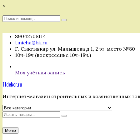
Перейти
×
к
содержимому
Поиск
Поиск
:
89042708114
tmicha@bk.ru
Г. Сыктывкар ул. Малышева д.1, 2 эт. место №80
10ч-19ч (воскресенье 10ч-18ч.)
Моя учётная запись
11dekor.ru
Интернет-магазин строительных и хозяйственных то
Искать
Меню