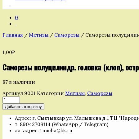
0
Главная
/
Метизы
/
Саморезы
/ Саморезы полуцилиндр
1,00
₽
Саморезы полуцилиндр. головка (клоп), остр,
87 в наличии
Артикул
9001
Категории
Метизы
,
Саморезы
Количество
товара
Добавить в корзину
Саморезы
полуцилиндр.
Адрес: г. Сыктывкар ул. Малышева д.1 ТЦ "Народ
головка
т. 89042708114 (WhatsApp / Telegram)
(клоп),
эл. адрес: tmicha@bk.ru
остр,