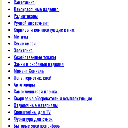
Сантехника
Лакокрасочные изделия.
Радиотовары
Ручной инструмент
Карнизы и комплектующие к ним.
Метизы
Сухие смеси.
Электрика
Хозяйственные товары
Замки и скобяные изделия
Момент Хенкель
Пена, герметик, клей
Автотовары
Самоклеящаяся пленка
Кварцевые обогреватели и комплектующие
Отделочные материалы
Кронштейны для TV
Фурнитура для сумок
Бытовые электроприборы