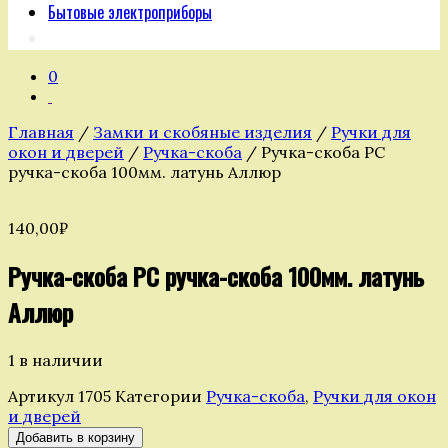
Бытовые электроприборы
0
Главная
/
Замки и скобяные изделия
/
Ручки для
окон и дверей
/
Ручка-скоба
/ Ручка-скоба РС
ручка-скоба 100мм. латунь Аллюр
140,00
₽
Ручка-скоба РС ручка-скоба 100мм. латунь
Аллюр
1 в наличии
Артикул
1705
Категории
Ручка-скоба
,
Ручки для окон
и дверей
Количество
Добавить в корзину