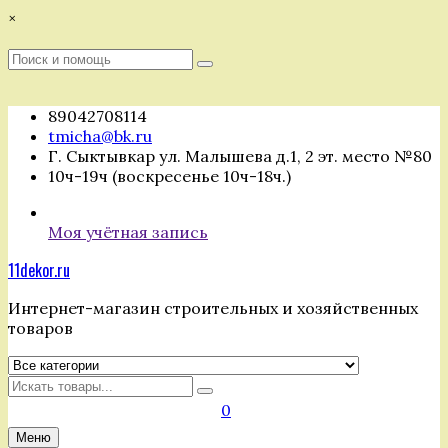
Перейти
×
к
содержимому
Поиск
Поиск
:
89042708114
tmicha@bk.ru
Г. Сыктывкар ул. Малышева д.1, 2 эт. место №80
10ч-19ч (воскресенье 10ч-18ч.)
Моя учётная запись
11dekor.ru
Интернет-магазин строительных и хозяйственных
товаров
Искать
0
Меню