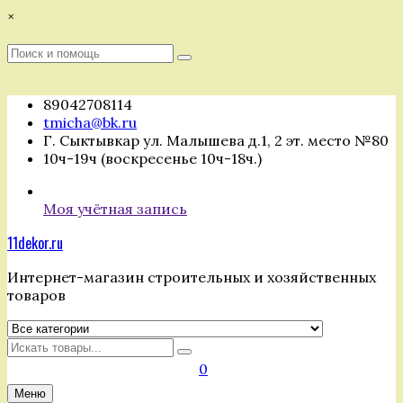
Перейти
×
к
содержимому
Поиск
Поиск
:
89042708114
tmicha@bk.ru
Г. Сыктывкар ул. Малышева д.1, 2 эт. место №80
10ч-19ч (воскресенье 10ч-18ч.)
Моя учётная запись
11dekor.ru
Интернет-магазин строительных и хозяйственных
товаров
Искать
0
Меню