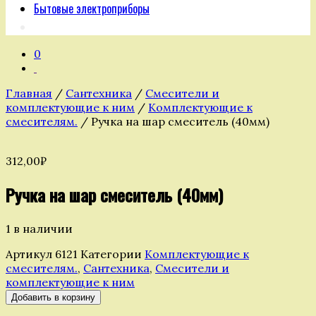
Бытовые электроприборы
0
Главная
/
Сантехника
/
Смесители и
комплектующие к ним
/
Комплектующие к
смесителям.
/ Ручка на шар смеситель (40мм)
312,00
₽
Ручка на шар смеситель (40мм)
1 в наличии
Артикул
6121
Категории
Комплектующие к
смесителям.
,
Сантехника
,
Смесители и
комплектующие к ним
Количество
Добавить в корзину
товара