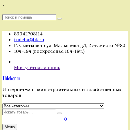
Перейти
×
к
содержимому
Поиск
Поиск
:
89042708114
tmicha@bk.ru
Г. Сыктывкар ул. Малышева д.1, 2 эт. место №80
10ч-19ч (воскресенье 10ч-18ч.)
Моя учётная запись
11dekor.ru
Интернет-магазин строительных и хозяйственных
товаров
Искать
0
Меню