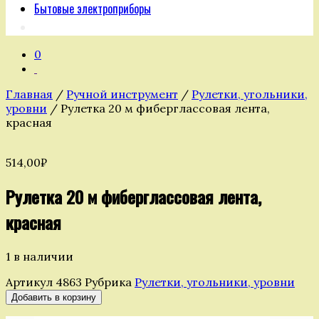
Бытовые электроприборы
0
Главная
/
Ручной инструмент
/
Рулетки, угольники,
уровни
/ Рулетка 20 м фиберглассовая лента,
красная
514,00
₽
Рулетка 20 м фиберглассовая лента,
красная
1 в наличии
Артикул
4863
Рубрика
Рулетки, угольники, уровни
Количество
Добавить в корзину
товара