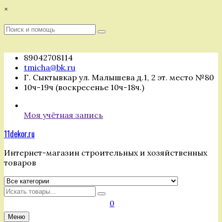
Перейти
×
к
содержимому
Поиск
Поиск
:
89042708114
tmicha@bk.ru
Г. Сыктывкар ул. Малышева д.1, 2 эт. место №80
10ч-19ч (воскресенье 10ч-18ч.)
Моя учётная запись
11dekor.ru
Интернет-магазин строительных и хозяйственных
товаров
Искать
0
Меню