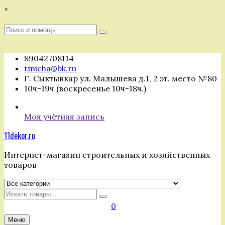
Перейти
×
к
содержимому
Поиск
Поиск
:
89042708114
tmicha@bk.ru
Г. Сыктывкар ул. Малышева д.1, 2 эт. место №80
10ч-19ч (воскресенье 10ч-18ч.)
Моя учётная запись
11dekor.ru
Интернет-магазин строительных и хозяйственных
товаров
Искать
0
Меню