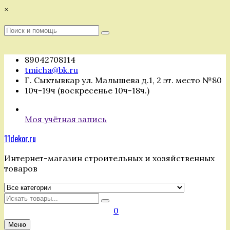
Перейти
×
к
содержимому
Поиск
Поиск
:
89042708114
tmicha@bk.ru
Г. Сыктывкар ул. Малышева д.1, 2 эт. место №80
10ч-19ч (воскресенье 10ч-18ч.)
Моя учётная запись
11dekor.ru
Интернет-магазин строительных и хозяйственных
товаров
Искать
0
Меню