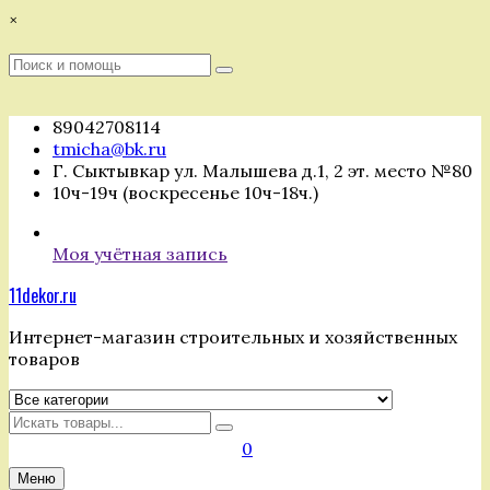
Перейти
×
к
содержимому
Поиск
Поиск
:
89042708114
tmicha@bk.ru
Г. Сыктывкар ул. Малышева д.1, 2 эт. место №80
10ч-19ч (воскресенье 10ч-18ч.)
Моя учётная запись
11dekor.ru
Интернет-магазин строительных и хозяйственных
товаров
Искать
0
Меню