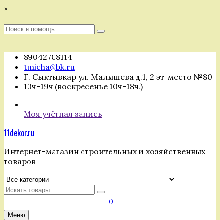
Перейти
×
к
содержимому
Поиск
Поиск
:
89042708114
tmicha@bk.ru
Г. Сыктывкар ул. Малышева д.1, 2 эт. место №80
10ч-19ч (воскресенье 10ч-18ч.)
Моя учётная запись
11dekor.ru
Интернет-магазин строительных и хозяйственных
товаров
Искать
0
Меню