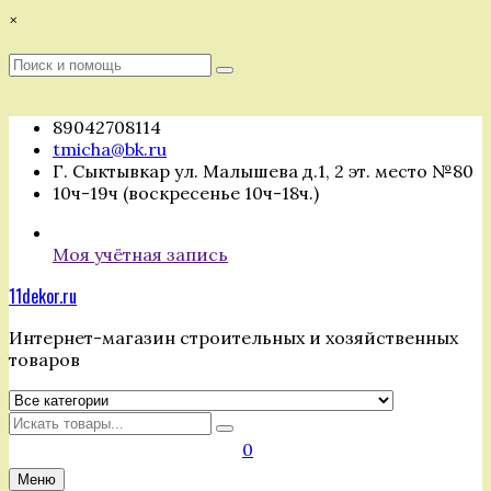
Перейти
×
к
содержимому
Поиск
Поиск
:
89042708114
tmicha@bk.ru
Г. Сыктывкар ул. Малышева д.1, 2 эт. место №80
10ч-19ч (воскресенье 10ч-18ч.)
Моя учётная запись
11dekor.ru
Интернет-магазин строительных и хозяйственных
товаров
Искать
0
Меню