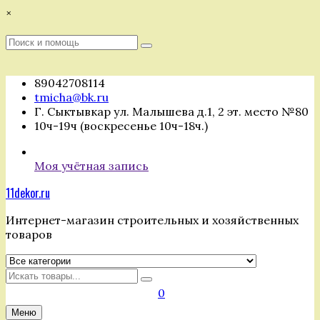
Перейти
×
к
содержимому
Поиск
Поиск
:
89042708114
tmicha@bk.ru
Г. Сыктывкар ул. Малышева д.1, 2 эт. место №80
10ч-19ч (воскресенье 10ч-18ч.)
Моя учётная запись
11dekor.ru
Интернет-магазин строительных и хозяйственных
товаров
Искать
0
Меню