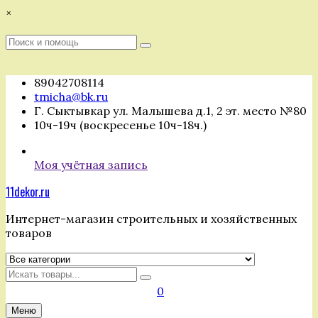
Перейти
×
к
содержимому
Поиск
Поиск
:
89042708114
tmicha@bk.ru
Г. Сыктывкар ул. Малышева д.1, 2 эт. место №80
10ч-19ч (воскресенье 10ч-18ч.)
Моя учётная запись
11dekor.ru
Интернет-магазин строительных и хозяйственных
товаров
Искать
0
Меню