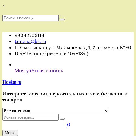
Перейти
×
к
содержимому
Поиск
Поиск
:
89042708114
tmicha@bk.ru
Г. Сыктывкар ул. Малышева д.1, 2 эт. место №80
10ч-19ч (воскресенье 10ч-18ч.)
Моя учётная запись
11dekor.ru
Интернет-магазин строительных и хозяйственных
товаров
Искать
0
Меню