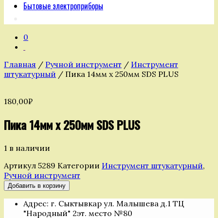
Бытовые электроприборы
0
Главная
/
Ручной инструмент
/
Инструмент
штукатурный
/ Пика 14мм х 250мм SDS PLUS
180,00
₽
Пика 14мм х 250мм SDS PLUS
1 в наличии
Артикул
5289
Категории
Инструмент штукатурный
,
Ручной инструмент
Количество
Добавить в корзину
товара
Адрес: г. Сыктывкар ул. Малышева д.1 ТЦ
Пика
"Народный" 2эт. место №80
14мм