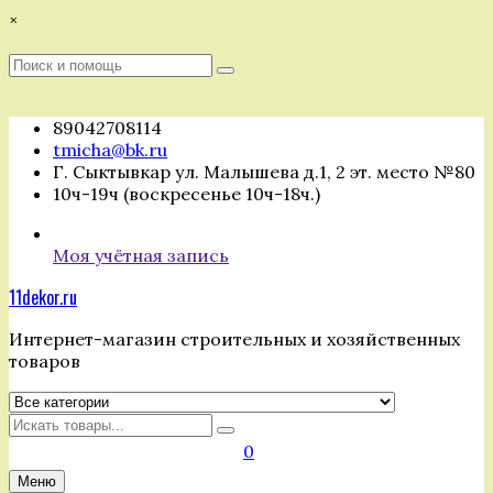
Перейти
×
к
содержимому
Поиск
Поиск
:
89042708114
tmicha@bk.ru
Г. Сыктывкар ул. Малышева д.1, 2 эт. место №80
10ч-19ч (воскресенье 10ч-18ч.)
Моя учётная запись
11dekor.ru
Интернет-магазин строительных и хозяйственных
товаров
Искать
0
Меню