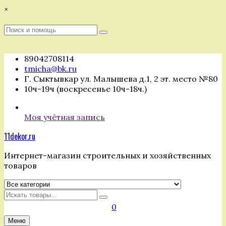
Перейти
×
к
содержимому
Поиск
Поиск
:
89042708114
tmicha@bk.ru
Г. Сыктывкар ул. Малышева д.1, 2 эт. место №80
10ч-19ч (воскресенье 10ч-18ч.)
Моя учётная запись
11dekor.ru
Интернет-магазин строительных и хозяйственных
товаров
Искать
0
Меню