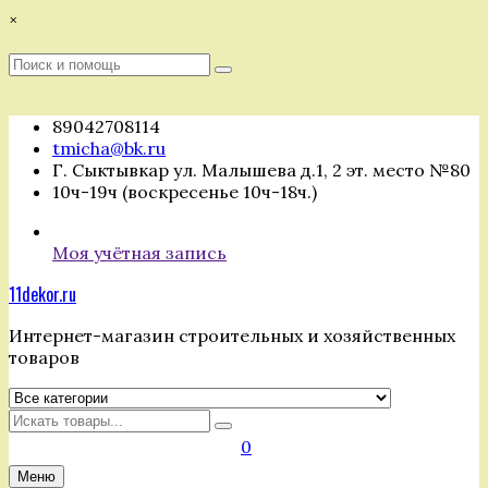
Перейти
×
к
содержимому
Поиск
Поиск
:
89042708114
tmicha@bk.ru
Г. Сыктывкар ул. Малышева д.1, 2 эт. место №80
10ч-19ч (воскресенье 10ч-18ч.)
Моя учётная запись
11dekor.ru
Интернет-магазин строительных и хозяйственных
товаров
Искать
0
Меню