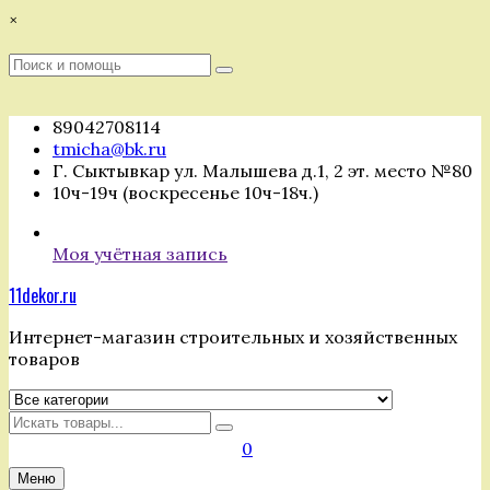
Перейти
×
к
содержимому
Поиск
Поиск
:
89042708114
tmicha@bk.ru
Г. Сыктывкар ул. Малышева д.1, 2 эт. место №80
10ч-19ч (воскресенье 10ч-18ч.)
Моя учётная запись
11dekor.ru
Интернет-магазин строительных и хозяйственных
товаров
Искать
0
Меню