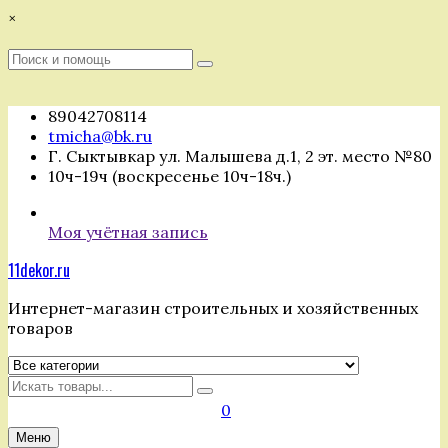
Перейти
×
к
содержимому
Поиск
Поиск
:
89042708114
tmicha@bk.ru
Г. Сыктывкар ул. Малышева д.1, 2 эт. место №80
10ч-19ч (воскресенье 10ч-18ч.)
Моя учётная запись
11dekor.ru
Интернет-магазин строительных и хозяйственных
товаров
Искать
0
Меню