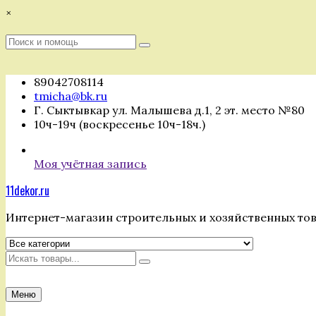
Перейти
×
к
содержимому
Поиск
Поиск
:
89042708114
tmicha@bk.ru
Г. Сыктывкар ул. Малышева д.1, 2 эт. место №80
10ч-19ч (воскресенье 10ч-18ч.)
Моя учётная запись
11dekor.ru
Интернет-магазин строительных и хозяйственных то
Искать
Меню