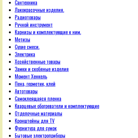
Сантехника
Лакокрасочные изделия.
Радиотовары
Ручной инструмент
Карнизы и комплектующие к ним.
Метизы
Сухие смеси.
Электрика
Хозяйственные товары
Замки и скобяные изделия
Момент Хенкель
Пена, герметик, клей
Автотовары
Самоклеящаяся пленка
Кварцевые обогреватели и комплектующие
Отделочные материалы
Кронштейны для TV
Фурнитура для сумок
Бытовые электроприборы