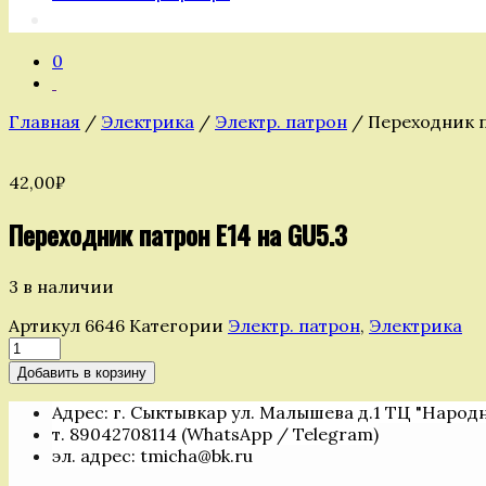
0
Главная
/
Электрика
/
Электр. патрон
/ Переходник п
42,00
₽
Переходник патрон Е14 на GU5.3
3 в наличии
Артикул
6646
Категории
Электр. патрон
,
Электрика
Количество
товара
Добавить в корзину
Переходник
патрон
Адрес: г. Сыктывкар ул. Малышева д.1 ТЦ "Народ
Е14
т. 89042708114 (WhatsApp / Telegram)
на
эл. адрес: tmicha@bk.ru
GU5.3