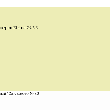
атрон Е14 на GU5.3
ный" 2эт. место №80