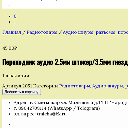
0
Главная
/
Радиотовары
/
Аудио шнуры, разъемы, пер
45,00
₽
Переходник аудио 2.5мм штекер/3.5мм гнезд
1 в наличии
Артикул
2051
Категории
Радиотовары
,
Аудио шнуры, 
Количество
Добавить в корзину
товара
Адрес: г. Сыктывкар ул. Малышева д.1 ТЦ "Народ
Переходник
т. 89042708114 (WhatsApp / Telegram)
аудио
эл. адрес: tmicha@bk.ru
2.5мм
штекер/3.5мм
гнездо