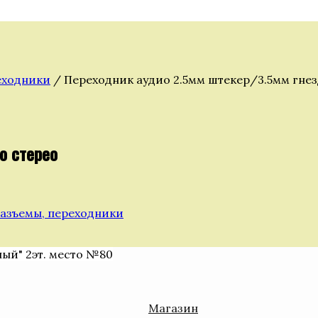
еходники
/ Переходник аудио 2.5мм штекер/3.5мм гнез
о стерео
разъемы, переходники
ный" 2эт. место №80
Магазин