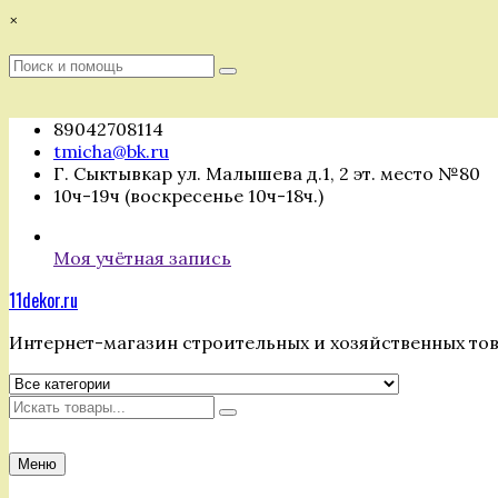
Перейти
×
к
содержимому
Поиск
Поиск
:
89042708114
tmicha@bk.ru
Г. Сыктывкар ул. Малышева д.1, 2 эт. место №80
10ч-19ч (воскресенье 10ч-18ч.)
Моя учётная запись
11dekor.ru
Интернет-магазин строительных и хозяйственных то
Искать
Меню