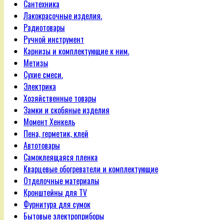
Сантехника
Лакокрасочные изделия.
Радиотовары
Ручной инструмент
Карнизы и комплектующие к ним.
Метизы
Сухие смеси.
Электрика
Хозяйственные товары
Замки и скобяные изделия
Момент Хенкель
Пена, герметик, клей
Автотовары
Самоклеящаяся пленка
Кварцевые обогреватели и комплектующие
Отделочные материалы
Кронштейны для TV
Фурнитура для сумок
Бытовые электроприборы