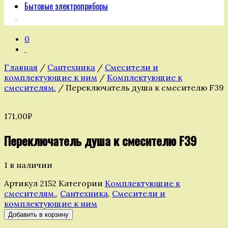
Бытовые электроприборы
0
Главная
/
Сантехника
/
Смесители и
комплектующие к ним
/
Комплектующие к
смесителям.
/ Переключатель душа к смесителю F39
171,00
₽
Переключатель душа к смесителю F39
1 в наличии
Артикул
2152
Категории
Комплектующие к
смесителям.
,
Сантехника
,
Смесители и
комплектующие к ним
Количество
Добавить в корзину
товара