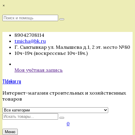
Перейти
×
к
содержимому
Поиск
Поиск
:
89042708114
tmicha@bk.ru
Г. Сыктывкар ул. Малышева д.1, 2 эт. место №80
10ч-19ч (воскресенье 10ч-18ч.)
Моя учётная запись
11dekor.ru
Интернет-магазин строительных и хозяйственных
товаров
Искать
0
Меню