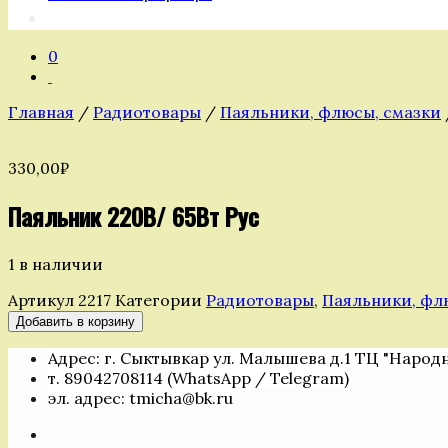
0
Главная
/
Радиотовары
/
Паяльники, флюсы, смазки
330,00
₽
Паяльник 220В/ 65Вт Рус
1 в наличии
Артикул
2217
Категории
Радиотовары
,
Паяльники, фл
Количество
Добавить в корзину
товара
Адрес: г. Сыктывкар ул. Малышева д.1 ТЦ "Народ
Паяльник
т. 89042708114 (WhatsApp / Telegram)
220В/
эл. адрес: tmicha@bk.ru
65Вт
Рус