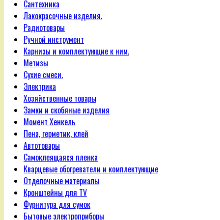
Сантехника
Лакокрасочные изделия.
Радиотовары
Ручной инструмент
Карнизы и комплектующие к ним.
Метизы
Сухие смеси.
Электрика
Хозяйственные товары
Замки и скобяные изделия
Момент Хенкель
Пена, герметик, клей
Автотовары
Самоклеящаяся пленка
Кварцевые обогреватели и комплектующие
Отделочные материалы
Кронштейны для TV
Фурнитура для сумок
Бытовые электроприборы