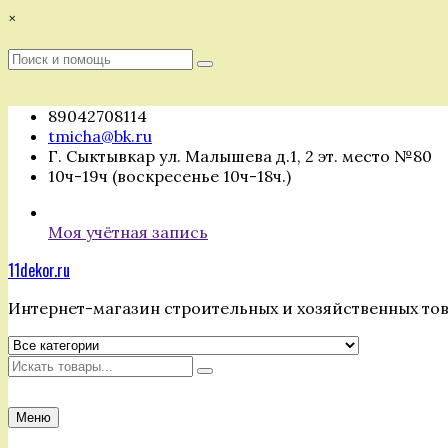
Перейти
×
к
содержимому
Поиск
Поиск
:
89042708114
tmicha@bk.ru
Г. Сыктывкар ул. Малышева д.1, 2 эт. место №80
10ч-19ч (воскресенье 10ч-18ч.)
Моя учётная запись
11dekor.ru
Интернет-магазин строительных и хозяйственных то
Искать
Меню