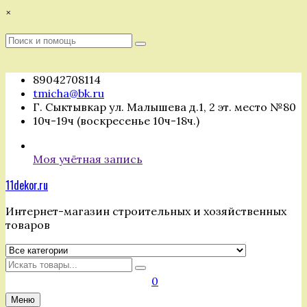
Перейти
×
к
содержимому
Поиск
Поиск
:
89042708114
tmicha@bk.ru
Г. Сыктывкар ул. Малышева д.1, 2 эт. место №80
10ч-19ч (воскресенье 10ч-18ч.)
Моя учётная запись
11dekor.ru
Интернет-магазин строительных и хозяйственных
товаров
Искать
0
Меню