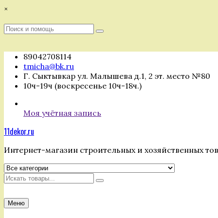
Перейти
×
к
содержимому
Поиск
Поиск
:
89042708114
tmicha@bk.ru
Г. Сыктывкар ул. Малышева д.1, 2 эт. место №80
10ч-19ч (воскресенье 10ч-18ч.)
Моя учётная запись
11dekor.ru
Интернет-магазин строительных и хозяйственных то
Искать
Меню