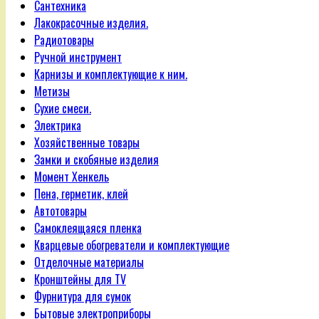
Сантехника
Лакокрасочные изделия.
Радиотовары
Ручной инструмент
Карнизы и комплектующие к ним.
Метизы
Сухие смеси.
Электрика
Хозяйственные товары
Замки и скобяные изделия
Момент Хенкель
Пена, герметик, клей
Автотовары
Самоклеящаяся пленка
Кварцевые обогреватели и комплектующие
Отделочные материалы
Кронштейны для TV
Фурнитура для сумок
Бытовые электроприборы