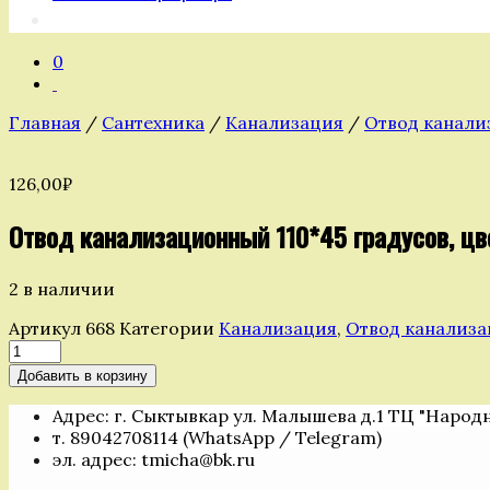
0
Главная
/
Сантехника
/
Канализация
/
Отвод канали
126,00
₽
Отвод канализационный 110*45 градусов, цв
2 в наличии
Артикул
668
Категории
Канализация
,
Отвод канализа
Количество
товара
Добавить в корзину
Отвод
канализационный
Адрес: г. Сыктывкар ул. Малышева д.1 ТЦ "Народ
110*45
т. 89042708114 (WhatsApp / Telegram)
градусов,
эл. адрес: tmicha@bk.ru
цвет