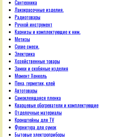
Сантехника
Лакокрасочные изделия.
Радиотовары
Ручной инструмент
Карнизы и комплектующие к ним.
Метизы
Сухие смеси.
Электрика
Хозяйственные товары
Замки и скобяные изделия
Момент Хенкель
Пена, герметик, клей
Автотовары
Самоклеящаяся пленка
Кварцевые обогреватели и комплектующие
Отделочные материалы
Кронштейны для TV
Фурнитура для сумок
Бытовые электроприборы