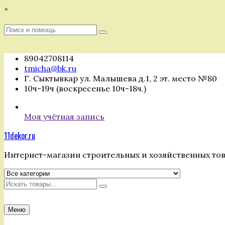
Перейти
×
к
содержимому
Поиск
Поиск
:
89042708114
tmicha@bk.ru
Г. Сыктывкар ул. Малышева д.1, 2 эт. место №80
10ч-19ч (воскресенье 10ч-18ч.)
Моя учётная запись
11dekor.ru
Интернет-магазин строительных и хозяйственных то
Искать
Меню