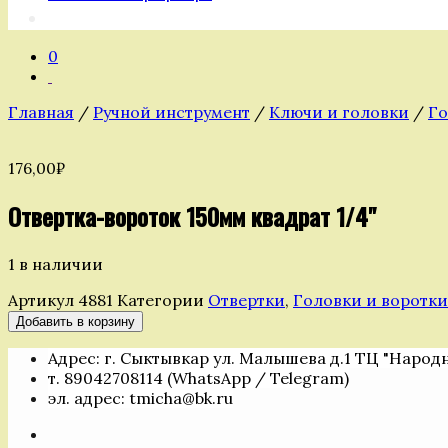
0
Главная
/
Ручной инструмент
/
Ключи и головки
/
Го
176,00
₽
Отвертка-вороток 150мм квадрат 1/4"
1 в наличии
Артикул
4881
Категории
Отвертки
,
Головки и воротки
Количество
Добавить в корзину
товара
Адрес: г. Сыктывкар ул. Малышева д.1 ТЦ "Народ
Отвертка-
т. 89042708114 (WhatsApp / Telegram)
вороток
эл. адрес: tmicha@bk.ru
150мм
квадрат
1/4"