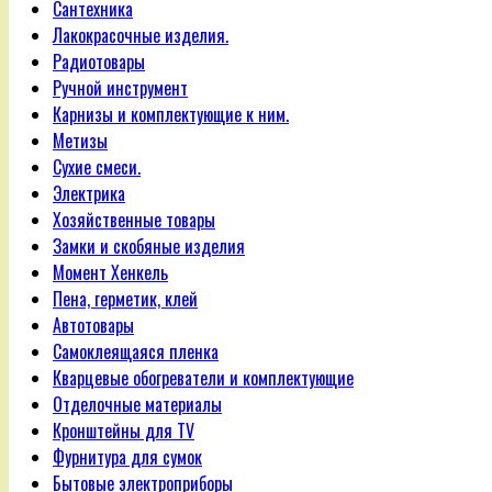
Сантехника
Лакокрасочные изделия.
Радиотовары
Ручной инструмент
Карнизы и комплектующие к ним.
Метизы
Сухие смеси.
Электрика
Хозяйственные товары
Замки и скобяные изделия
Момент Хенкель
Пена, герметик, клей
Автотовары
Самоклеящаяся пленка
Кварцевые обогреватели и комплектующие
Отделочные материалы
Кронштейны для TV
Фурнитура для сумок
Бытовые электроприборы