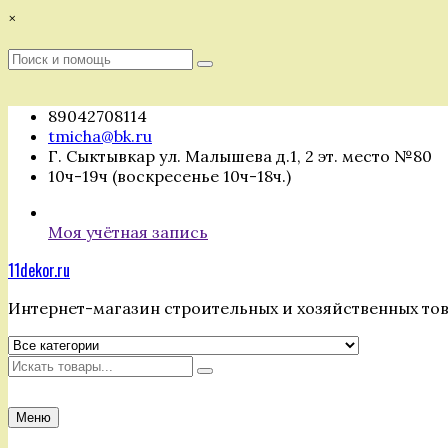
Перейти
×
к
содержимому
Поиск
Поиск
:
89042708114
tmicha@bk.ru
Г. Сыктывкар ул. Малышева д.1, 2 эт. место №80
10ч-19ч (воскресенье 10ч-18ч.)
Моя учётная запись
11dekor.ru
Интернет-магазин строительных и хозяйственных то
Искать
Меню