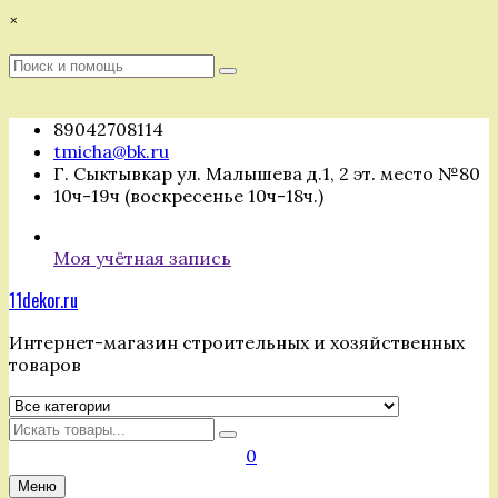
Перейти
×
к
содержимому
Поиск
Поиск
:
89042708114
tmicha@bk.ru
Г. Сыктывкар ул. Малышева д.1, 2 эт. место №80
10ч-19ч (воскресенье 10ч-18ч.)
Моя учётная запись
11dekor.ru
Интернет-магазин строительных и хозяйственных
товаров
Искать
0
Меню