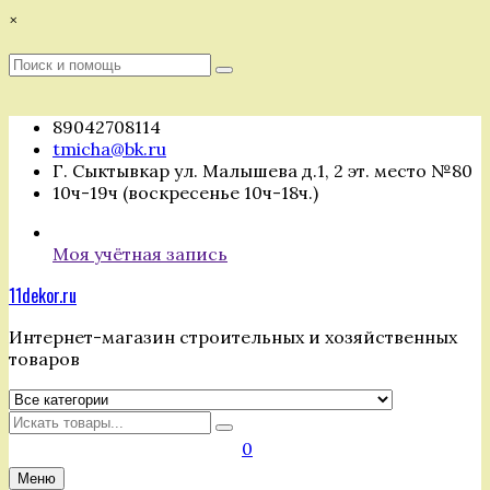
Перейти
×
к
содержимому
Поиск
Поиск
:
89042708114
tmicha@bk.ru
Г. Сыктывкар ул. Малышева д.1, 2 эт. место №80
10ч-19ч (воскресенье 10ч-18ч.)
Моя учётная запись
11dekor.ru
Интернет-магазин строительных и хозяйственных
товаров
Искать
0
Меню