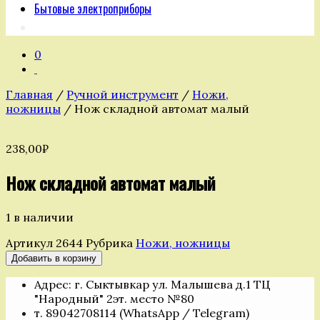
Бытовые электроприборы
0
Главная
/
Ручной инструмент
/
Ножи,
ножницы
/ Нож складной автомат малый
238,00
₽
Нож складной автомат малый
1 в наличии
Артикул
2644
Рубрика
Ножи, ножницы
Количество
Добавить в корзину
товара
Адрес: г. Сыктывкар ул. Малышева д.1 ТЦ
Нож
"Народный" 2эт. место №80
складной
т. 89042708114 (WhatsApp / Telegram)
автомат