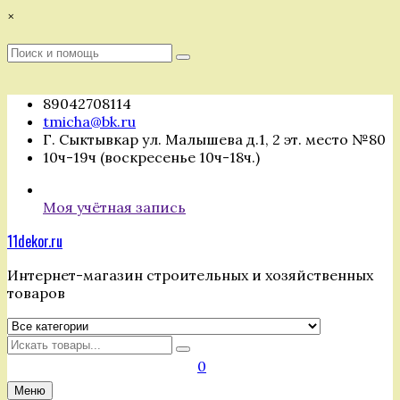
Перейти
×
к
содержимому
Поиск
Поиск
:
89042708114
tmicha@bk.ru
Г. Сыктывкар ул. Малышева д.1, 2 эт. место №80
10ч-19ч (воскресенье 10ч-18ч.)
Моя учётная запись
11dekor.ru
Интернет-магазин строительных и хозяйственных
товаров
Искать
0
Меню