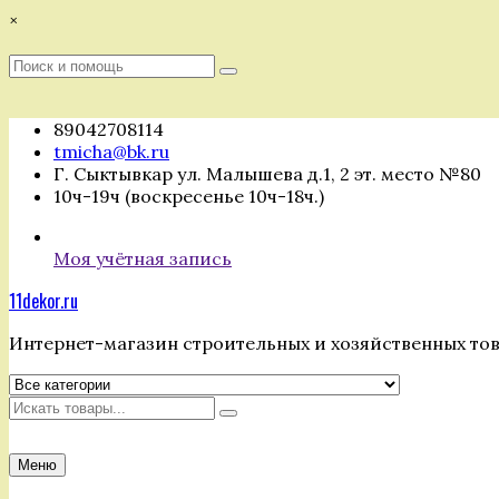
Перейти
×
к
содержимому
Поиск
Поиск
:
89042708114
tmicha@bk.ru
Г. Сыктывкар ул. Малышева д.1, 2 эт. место №80
10ч-19ч (воскресенье 10ч-18ч.)
Моя учётная запись
11dekor.ru
Интернет-магазин строительных и хозяйственных то
Искать
Меню