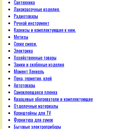
Сантехника
Лакокрасочные изделия.
Радиотовары
Ручной инструмент
Карнизы и комплектующие к ним.
Метизы
Сухие смеси.
Электрика
Хозяйственные товары
Замки и скобяные изделия
Момент Хенкель
Пена, герметик, клей
Автотовары
Самоклеящаяся пленка
Кварцевые обогреватели и комплектующие
Отделочные материалы
Кронштейны для TV
Фурнитура для сумок
Бытовые электроприборы