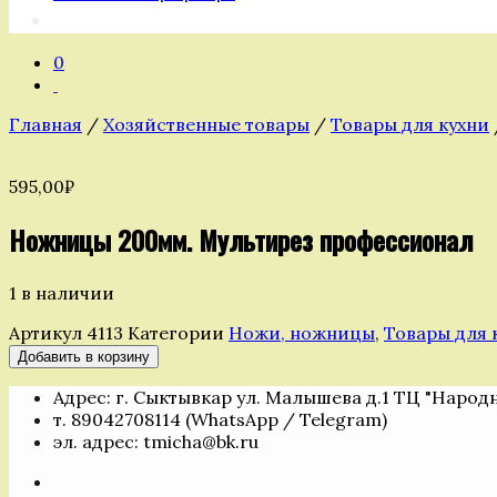
0
Главная
/
Хозяйственные товары
/
Товары для кухни
595,00
₽
Ножницы 200мм. Мультирез профессионал
1 в наличии
Артикул
4113
Категории
Ножи, ножницы
,
Товары для 
Количество
Добавить в корзину
товара
Адрес: г. Сыктывкар ул. Малышева д.1 ТЦ "Народ
Ножницы
т. 89042708114 (WhatsApp / Telegram)
200мм.
эл. адрес: tmicha@bk.ru
Мультирез
профессионал