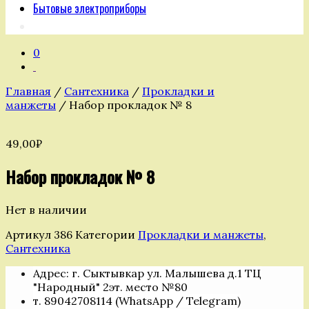
Бытовые электроприборы
0
Главная
/
Сантехника
/
Прокладки и
манжеты
/ Набор прокладок № 8
49,00
₽
Набор прокладок № 8
Нет в наличии
Артикул
386
Категории
Прокладки и манжеты
,
Сантехника
Адрес: г. Сыктывкар ул. Малышева д.1 ТЦ
"Народный" 2эт. место №80
т. 89042708114 (WhatsApp / Telegram)