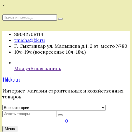
Перейти
×
к
содержимому
Поиск
Поиск
:
89042708114
tmicha@bk.ru
Г. Сыктывкар ул. Малышева д.1, 2 эт. место №80
10ч-19ч (воскресенье 10ч-18ч.)
Моя учётная запись
11dekor.ru
Интернет-магазин строительных и хозяйственных
товаров
Искать
0
Меню