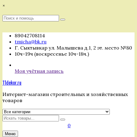
Перейти
×
к
содержимому
Поиск
Поиск
:
89042708114
tmicha@bk.ru
Г. Сыктывкар ул. Малышева д.1, 2 эт. место №80
10ч-19ч (воскресенье 10ч-18ч.)
Моя учётная запись
11dekor.ru
Интернет-магазин строительных и хозяйственных
товаров
Искать
0
Меню