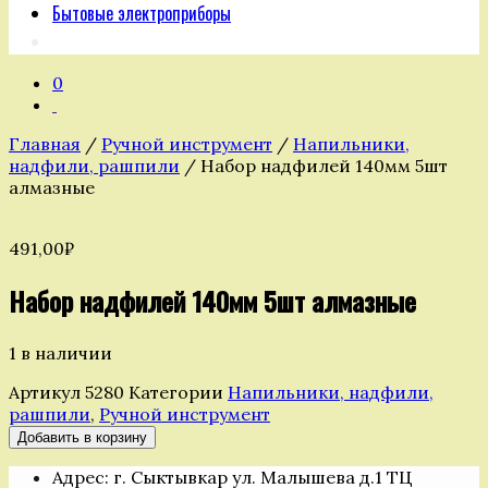
Бытовые электроприборы
0
Главная
/
Ручной инструмент
/
Напильники,
надфили, рашпили
/ Набор надфилей 140мм 5шт
алмазные
491,00
₽
Набор надфилей 140мм 5шт алмазные
1 в наличии
Артикул
5280
Категории
Напильники, надфили,
рашпили
,
Ручной инструмент
Количество
Добавить в корзину
товара
Адрес: г. Сыктывкар ул. Малышева д.1 ТЦ
Набор