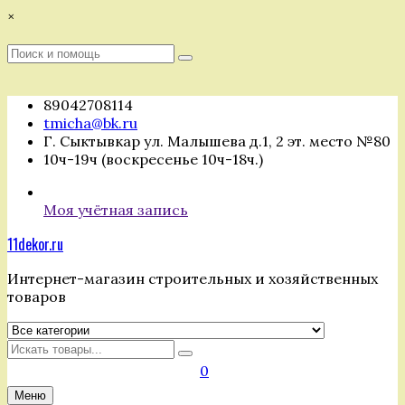
Перейти
×
к
содержимому
Поиск
Поиск
:
89042708114
tmicha@bk.ru
Г. Сыктывкар ул. Малышева д.1, 2 эт. место №80
10ч-19ч (воскресенье 10ч-18ч.)
Моя учётная запись
11dekor.ru
Интернет-магазин строительных и хозяйственных
товаров
Искать
0
Меню