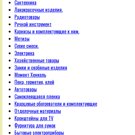
Сантехника
Лакокрасочные изделия.
Радиотовары
Ручной инструмент
Карнизы и комплектующие к ним.
Метизы
Сухие смеси.
Электрика
Хозяйственные товары
Замки и скобяные изделия
Момент Хенкель
Пена, герметик, клей
Автотовары
Самоклеящаяся пленка
Кварцевые обогреватели и комплектующие
Отделочные материалы
Кронштейны для TV
Фурнитура для сумок
Бытовые электроприборы