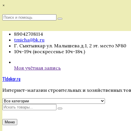
Перейти
×
к
содержимому
Поиск
Поиск
:
89042708114
tmicha@bk.ru
Г. Сыктывкар ул. Малышева д.1, 2 эт. место №80
10ч-19ч (воскресенье 10ч-18ч.)
Моя учётная запись
11dekor.ru
Интернет-магазин строительных и хозяйственных то
Искать
Меню