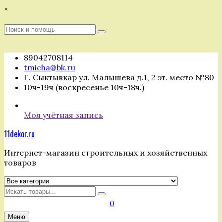
Перейти
×
к
содержимому
Поиск
Поиск
:
89042708114
tmicha@bk.ru
Г. Сыктывкар ул. Малышева д.1, 2 эт. место №80
10ч-19ч (воскресенье 10ч-18ч.)
Моя учётная запись
11dekor.ru
Интернет-магазин строительных и хозяйственных
товаров
Искать
0
Меню