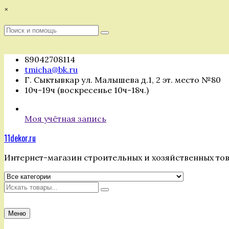
Перейти
×
к
содержимому
Поиск
Поиск
:
89042708114
tmicha@bk.ru
Г. Сыктывкар ул. Малышева д.1, 2 эт. место №80
10ч-19ч (воскресенье 10ч-18ч.)
Моя учётная запись
11dekor.ru
Интернет-магазин строительных и хозяйственных то
Искать
Меню