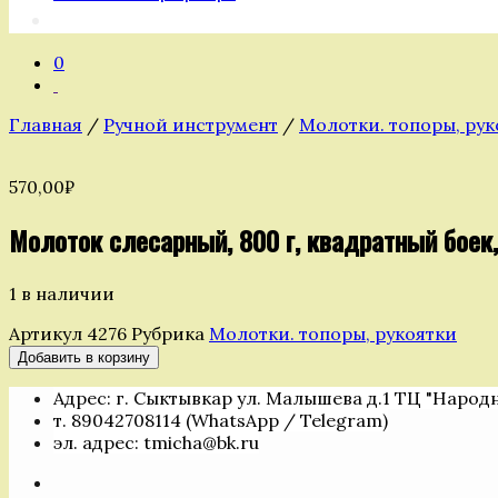
0
Главная
/
Ручной инструмент
/
Молотки. топоры, рук
570,00
₽
Молоток слесарный, 800 г, квадратный боек
1 в наличии
Артикул
4276
Рубрика
Молотки. топоры, рукоятки
Количество
Добавить в корзину
товара
Адрес: г. Сыктывкар ул. Малышева д.1 ТЦ "Народ
Молоток
т. 89042708114 (WhatsApp / Telegram)
слесарный,
эл. адрес: tmicha@bk.ru
800
г,
квадратный