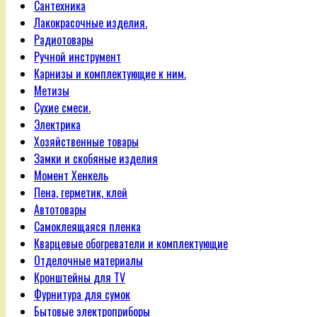
Сантехника
Лакокрасочные изделия.
Радиотовары
Ручной инструмент
Карнизы и комплектующие к ним.
Метизы
Сухие смеси.
Электрика
Хозяйственные товары
Замки и скобяные изделия
Момент Хенкель
Пена, герметик, клей
Автотовары
Самоклеящаяся пленка
Кварцевые обогреватели и комплектующие
Отделочные материалы
Кронштейны для TV
Фурнитура для сумок
Бытовые электроприборы