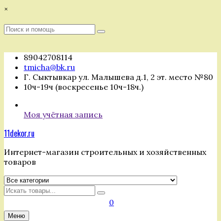
Перейти
×
к
содержимому
Поиск
Поиск
:
89042708114
tmicha@bk.ru
Г. Сыктывкар ул. Малышева д.1, 2 эт. место №80
10ч-19ч (воскресенье 10ч-18ч.)
Моя учётная запись
11dekor.ru
Интернет-магазин строительных и хозяйственных
товаров
Искать
0
Меню