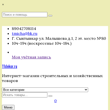
Перейти
×
к
содержимому
Поиск
Поиск
:
89042708114
tmicha@bk.ru
Г. Сыктывкар ул. Малышева д.1, 2 эт. место №80
10ч-19ч (воскресенье 10ч-18ч.)
Моя учётная запись
11dekor.ru
Интернет-магазин строительных и хозяйственных
товаров
Искать
0
Меню