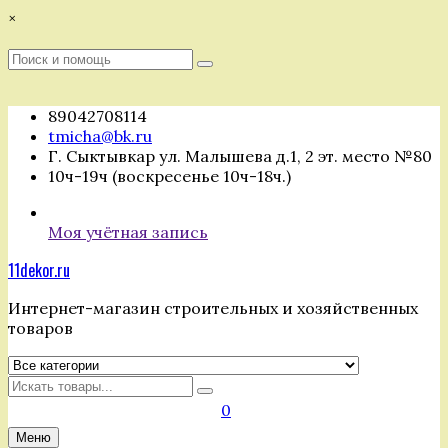
Перейти
×
к
содержимому
Поиск
Поиск
:
89042708114
tmicha@bk.ru
Г. Сыктывкар ул. Малышева д.1, 2 эт. место №80
10ч-19ч (воскресенье 10ч-18ч.)
Моя учётная запись
11dekor.ru
Интернет-магазин строительных и хозяйственных
товаров
Искать
0
Меню