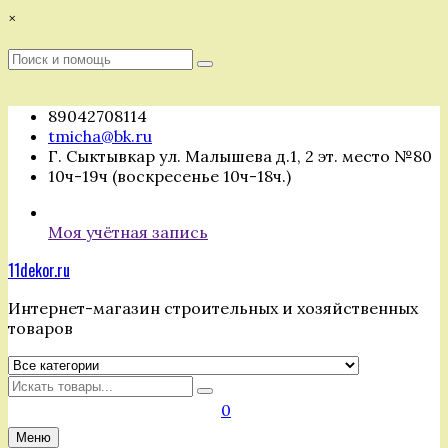
Перейти
×
к
содержимому
Поиск
Поиск
:
89042708114
tmicha@bk.ru
Г. Сыктывкар ул. Малышева д.1, 2 эт. место №80
10ч-19ч (воскресенье 10ч-18ч.)
Моя учётная запись
11dekor.ru
Интернет-магазин строительных и хозяйственных
товаров
Искать
0
Меню