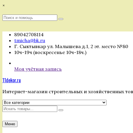
Перейти
×
к
содержимому
Поиск
Поиск
:
89042708114
tmicha@bk.ru
Г. Сыктывкар ул. Малышева д.1, 2 эт. место №80
10ч-19ч (воскресенье 10ч-18ч.)
Моя учётная запись
11dekor.ru
Интернет-магазин строительных и хозяйственных то
Искать
Меню