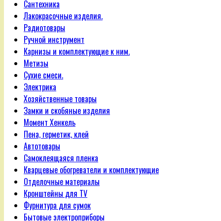
Сантехника
Лакокрасочные изделия.
Радиотовары
Ручной инструмент
Карнизы и комплектующие к ним.
Метизы
Сухие смеси.
Электрика
Хозяйственные товары
Замки и скобяные изделия
Момент Хенкель
Пена, герметик, клей
Автотовары
Самоклеящаяся пленка
Кварцевые обогреватели и комплектующие
Отделочные материалы
Кронштейны для TV
Фурнитура для сумок
Бытовые электроприборы